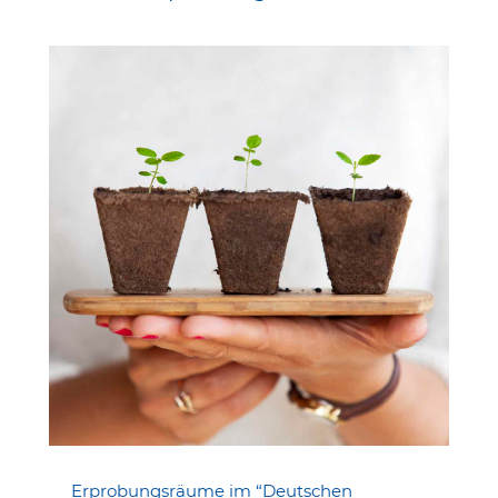
Erpro­bungs­räume im “Deut­schen