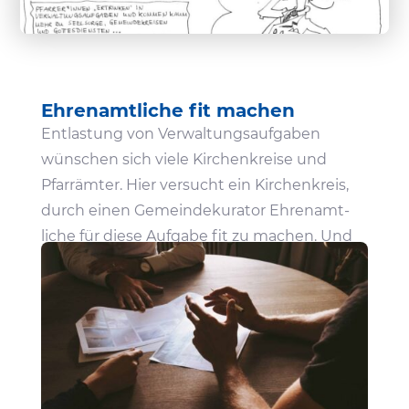
Ehren­amt­liche fit machen
Entlas­tung von Verwal­tungs­auf­gaben
wünschen sich viele Kirchen­kreise und
Pfarr­ämter. Hier versucht ein Kirchen­kreis,
durch einen Gemein­de­ku­rator Ehren­amt­
liche für diese Aufgabe fit zu machen. Und
hat schon eine Liste, was man dann Missio­
na­ri­sches vor Ort tun könnte…