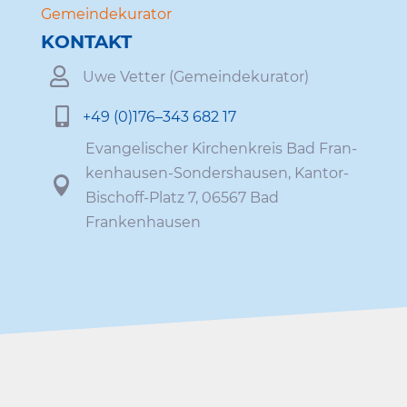
Gemein­de­ku­rator
KONTAKT

Uwe Vetter (Gemein­de­ku­rator)

+49 (0)176–343 682 17
Evan­ge­li­scher Kirchen­kreis Bad Fran­
ken­hausen-Sonders­hausen, Kantor-

Bischoff-Platz 7, 06567 Bad
Frankenhausen