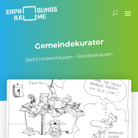
Gemein­de­ku­rator
Bad Fran­ken­hausen – Sondershausen