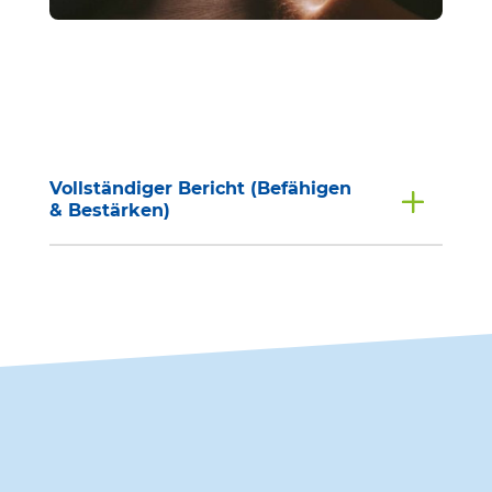
Voll­stän­diger Bericht (Befä­higen
& Bestärken)