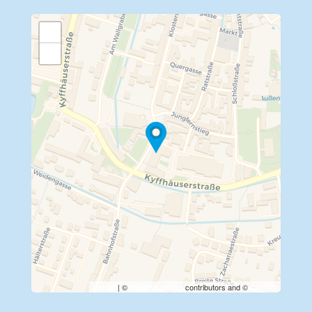
+
−
Travelers' Map wird geladen …
Wenn du dies siehst, nachdem
deine Seite vollständig geladen
wurde, fehlen leafletJS-Dateien.
Leaflet
| ©
OpenStreetMap
contributors and ©
CARTO