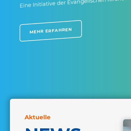
Eine Initia­tive der Evan­ge­li­schen Kirche
MEHR ERFAHREN
Aktu­elle