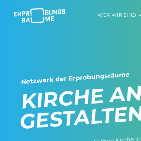
WER WIR SIND
WER WIR 
Netz­werk der Erprobungsräume
K
E
ERLEBEN.