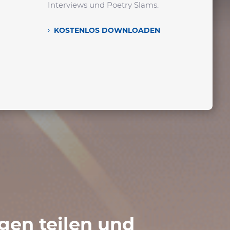
Inter­views und Poetry Slams.
neueste w
Unter­su­c
KOSTENLOS DOWN­LOADEN
MEHR I
agen teilen und