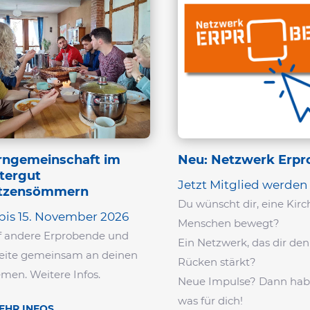
rn­ge­mein­schaft im
Neu: Netz­werk Erpr
ttergut
Jetzt Mitglied werden
tzensömmern
Du wünscht dir, eine Kirch
 bis 15. November 2026
Menschen bewegt?
ff andere Erpro­bende und
Ein Netz­werk, das dir den
eite gemeinsam an deinen
Rücken stärkt?
men. Weitere Infos.
Neue Impulse? Dann hab
was für dich!
EHR INFOS