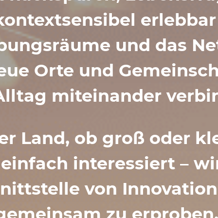
 kontext­sen­sibel erlebb
­bungs­räume und das Ne
eue Orte und Gemein­sch
lltag mitein­ander verb
r Land, ob groß oder klei
infach inter­es­siert – wi
tt­stelle von Inno­va­tio
gemeinsam zu erproben