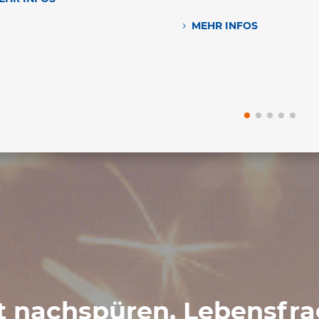
MEHR INFOS
 nach­spüren, Lebens­fr