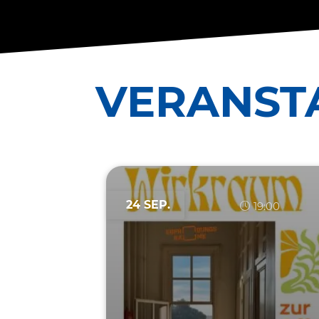
VERAN­ST
24 SEP.
19:00