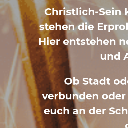
Christ­lich-Sein
stehen die Erpro
Hier entstehen n
und A
Ob Stadt ode
verbunden oder e
euch an der Schni