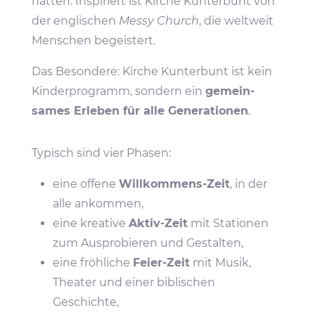
hatten. Inspi­riert ist Kirche Kunter­bunt von
der engli­schen
Messy Church
, die welt­weit
Menschen begeistert.
Das Beson­dere: Kirche Kunter­bunt ist kein
Kinder­pro­gramm, sondern ein
gemein­
sames Erleben für alle Gene­ra­tionen
.
Typisch sind vier Phasen:
eine offene
Will­kom­mens-Zeit
, in der
alle ankommen,
eine krea­tive
Aktiv-Zeit
mit Stationen
zum Auspro­bieren und Gestalten,
eine fröh­liche
Feier-Zeit
mit Musik,
Theater und einer bibli­schen
Geschichte,