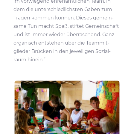
im vorwie­gend ehren­amt­li­chen Team, in
dem die unter­schied­lichsten Gaben zum
Tragen kommen können. Dieses gemein­
same Tun macht Spaß, stiftet Gemein­schaft
und ist immer wieder über­ra­schend. Ganz
orga­nisch entstehen über die Team­mit­
glieder Brücken in den jewei­ligen Sozi­al­
raum hinein.”