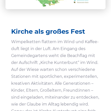
Kirche als großes Fest
Wimpel­ketten flat­tern im Wind und Kaffee­
duft liegt in der Luft. Am Eingang des
Gemein­de­gar­tens weht die Beach­flag mit
der Aufschrift „Kirche Kunter­bunt“ im Wind.
Auf der Wiese warten schon verschie­dene
Stationen mit sport­li­chen, expe­ri­men­tellen,
krea­tiven Akti­vi­täten. Alle Gene­ra­tionen –
Kinder, Eltern, Groß­el­tern, Freund:innen –
sind einge­laden, mitein­ander zu entde­cken,
wie der Glaube im Alltag lebendig wird.