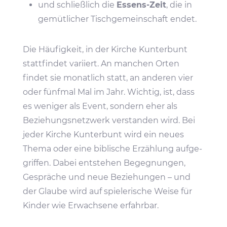
und schließ­lich die
Essens-Zeit
, die in
gemüt­li­cher Tisch­ge­mein­schaft endet.
Die Häufig­keit, in der Kirche Kunter­bunt
statt­findet vari­iert. An manchen Orten
findet sie monat­lich statt, an anderen vier
oder fünfmal Mal im Jahr. Wichtig, ist, dass
es weniger als Event, sondern eher als
Bezie­hungs­netz­werk verstanden wird. Bei
jeder Kirche Kunter­bunt wird ein neues
Thema oder eine bibli­sche Erzäh­lung aufge­
griffen. Dabei entstehen Begeg­nungen,
Gespräche und neue Bezie­hungen – und
der Glaube wird auf spie­le­ri­sche Weise für
Kinder wie Erwach­sene erfahrbar.