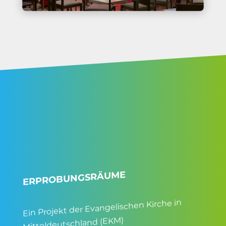
ERPROBUNGSRÄUME
Ein Projekt der Evangelischen Kirche in
Mitteldeutschland (EKM)