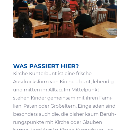
WAS PASSIERT HIER?
Kirche Kunter­bunt ist eine frische
Ausdrucks­form von Kirche – bunt, lebendig
und mitten im Alltag. Im Mittel­punkt
stehen Kinder gemeinsam mit ihren Fami­
lien, Paten oder Groß­el­tern. Einge­laden sind
beson­ders auch die, die bisher kaum Berüh­
rungs­punkte mit Kirche oder Glauben