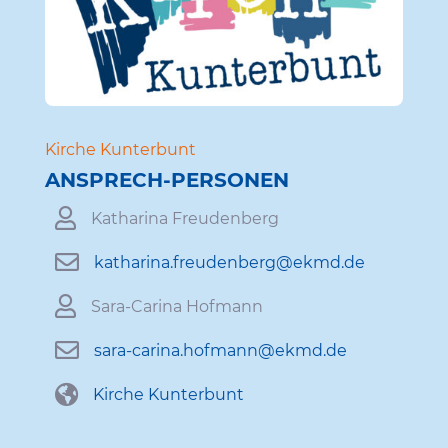
Kirche Kunter­bunt
ANSPRECH-PERSONEN

Katha­rina Freudenberg

katharina.​freudenberg@​ekmd.​de

Sara-Carina Hofmann

sara-​carina.​hofmann@​ekmd.​de

Kirche Kunter­bunt