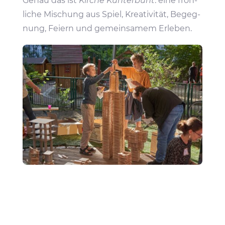
Genau das ist
Kirche Kunter­bunt
: eine fröh­
liche Mischung aus Spiel, Krea­ti­vität, Begeg­
nung, Feiern und gemein­samem Erleben.