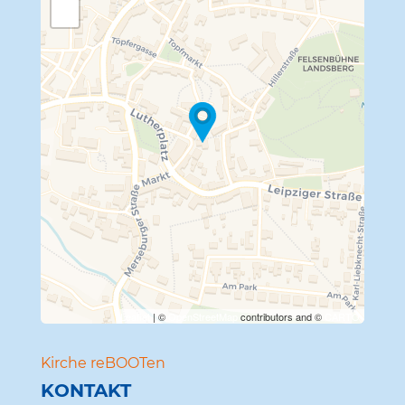
−
Travelers' Map wird geladen …
Wenn du dies siehst, nachdem
deine Seite vollständig geladen
wurde, fehlen leafletJS-Dateien.
Leaflet
| ©
OpenStreetMap
contributors and ©
CARTO
Kirche reBOOTen
KONTAKT