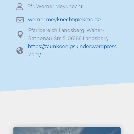

Pfr. Werner Meyknecht

werner.​meyknecht@​ekmd.​de
Pfarr­be­reich Lands­berg, Walter-

Rathenau-Str. 5, 06188 Landsberg
https://​zaun​koe​nigs​kinder​.word​press​

.com/