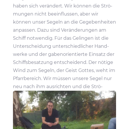
haben sich verän­dert. Wir können die Strö­
mungen nicht beein­flussen, aber wir
können unser Segeln an die Gege­ben­heiten
anpassen. Dazu sind Verän­de­rungen am
Schiff notwendig. Für das Gelingen ist die
Unter­schei­dung unter­schied­li­cher Hand­
werke und der gaben­ori­en­tierte Einsatz der
Schiffs­be­sat­zung entschei­dend. Der nötige
Wind zum Segeln, der Geist Gottes, weht im
Pfarr­be­reich. Wir müssen unsere Segel nur
neu nach ihm ausrichten und die Strö­
mungen dabei bedenken.