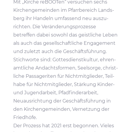
Mit „Kirche reBOOTen“ versu­chen sechs
Kirchen­ge­meinden im Pfarr­be­reich Lands­
berg ihr Handeln umfas­send neu auszu­
richten. Die Verän­de­rungs­pro­zesse
betreffen dabei sowohl das geist­liche Leben
als auch das gesell­schaft­liche Enga­ge­ment
und zuletzt auch die Geschäfts­füh­rung.
Stich­worte sind: Gottes­dienst­kultur, ehren­
amt­liche Andachts­formen, Seel­sorge, christ­
liche Passa­ge­riten für Nicht­mit­glieder, Teil­
habe für Nicht­mit­glieder, Stär­kung Kinder-
und Jugend­ar­beit, Pfad­fin­der­ar­beit,
Neuaus­rich­tung der Geschäfts­füh­rung in
den Kirchen­ge­meinden, Vernet­zung der
Friedhöfe.
Der Prozess hat 2021 erst begonnen. Vieles