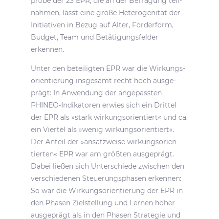
probe der 23 EPR, die an der Befra­gung teil­
nahmen, lässt eine große Hete­ro­ge­nität der
Initia­tiven in Bezug auf Alter, Förder­form,
Budget, Team und Betä­ti­gungs­felder
erkennen.
Unter den betei­ligten EPR war die Wirkungs­
ori­en­tie­rung insge­samt recht hoch ausge­
prägt: In Anwen­dung der ange­passten
PHINEO-Indi­ka­toren erwies sich ein Drittel
der EPR als »stark wirkungs­ori­en­tiert« und ca.
ein Viertel als »wenig wirkungs­ori­en­tiert«.
Der Anteil der »ansatz­weise wirkungs­ori­en­
tierten« EPR war am größten ausge­prägt.
Dabei ließen sich Unter­schiede zwischen den
verschie­denen Steue­rungs­phasen erkennen:
So war die Wirkungs­ori­en­tie­rung der EPR in
den Phasen Ziel­stel­lung und Lernen höher
ausge­prägt als in den Phasen Stra­tegie und