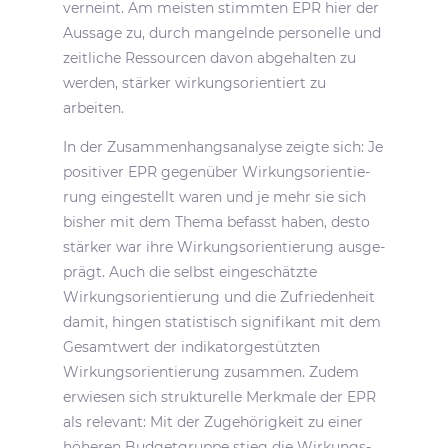
verneint. Am meisten stimmten EPR hier der
Aussage zu, durch mangelnde perso­nelle und
zeit­liche Ressourcen davon abge­halten zu
werden, stärker wirkungs­ori­en­tiert zu
arbeiten.
In der Zusam­men­hangs­ana­lyse zeigte sich: Je
posi­tiver EPR gegen­über Wirkungs­ori­en­tie­
rung einge­stellt waren und je mehr sie sich
bisher mit dem Thema befasst haben, desto
stärker war ihre Wirkungs­ori­en­tie­rung ausge­
prägt. Auch die selbst einge­schätzte
Wirkungs­ori­en­tie­rung und die Zufrie­den­heit
damit, hingen statis­tisch signi­fi­kant mit dem
Gesamt­wert der indi­ka­tor­ge­stützten
Wirkungs­ori­en­tie­rung zusammen. Zudem
erwiesen sich struk­tu­relle Merk­male der EPR
als rele­vant: Mit der Zuge­hö­rig­keit zu einer
höheren Budget­gruppe stieg die Wirkungs­