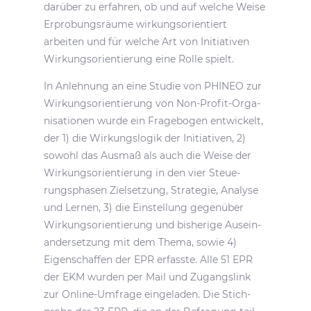
darüber zu erfahren, ob und auf welche Weise
Erpro­bungs­räume wirkungs­ori­en­tiert
arbeiten und für welche Art von Initia­tiven
Wirkungs­ori­en­tie­rung eine Rolle spielt.
In Anleh­nung an eine Studie von PHINEO zur
Wirkungs­ori­en­tie­rung von Non-Profit-Orga­
ni­sa­tionen wurde ein Frage­bogen entwi­ckelt,
der 1) die Wirkungs­logik der Initia­tiven, 2)
sowohl das Ausmaß als auch die Weise der
Wirkungs­ori­en­tie­rung in den vier Steue­
rungs­phasen Ziel­set­zung, Stra­tegie, Analyse
und Lernen, 3) die Einstel­lung gegen­über
Wirkungs­ori­en­tie­rung und bishe­rige Ausein­
an­der­set­zung mit dem Thema, sowie 4)
Eigen­schaffen der EPR erfasste. Alle 51 EPR
der EKM wurden per Mail und Zugangs­link
zur Online-Umfrage einge­laden. Die Stich­