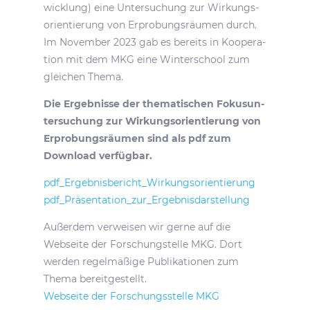
wick­lung) eine Unter­su­chung zur Wirkungs­
ori­en­tie­rung von Erpro­bungs­räumen durch.
Im November 2023 gab es bereits in Koope­ra­
tion mit dem MKG eine Winter­school zum
glei­chen Thema.
Die Ergeb­nisse der thema­ti­schen Fokus­un­
ter­su­chung zur Wirkungs­ori­en­tie­rung von
Erpro­bungs­räumen sind als pdf zum
Down­load verfügbar.
pdf_​Ergebnisbericht_​Wirkungsorientierung
pdf_​Präsentation_​zur_​Ergebnisdarstellung
Außerdem verweisen wir gerne auf die
Webseite der Forschung­s­telle MKG. Dort
werden regel­mä­ßige Publi­ka­tionen zum
Thema bereitgestellt.
Webseite der Forschungs­stelle MKG