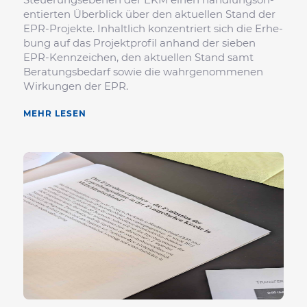
en­tierten Über­blick über den aktu­ellen Stand der
EPR-Projekte. Inhalt­lich konzen­triert sich die Erhe­
bung auf das Projekt­profil anhand der sieben
EPR-Kenn­zei­chen, den aktu­ellen Stand samt
Bera­tungs­be­darf sowie die wahr­ge­nom­menen
Wirkungen der EPR.
MEHR LESEN