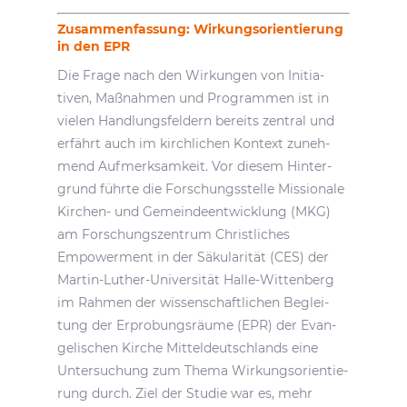
Zusam­men­fas­sung: Wirkungs­ori­en­tie­rung
in den EPR
Die Frage nach den Wirkungen von Initia­
tiven, Maßnahmen und Programmen ist in
vielen Hand­lungs­fel­dern bereits zentral und
erfährt auch im kirch­li­chen Kontext zuneh­
mend Aufmerk­sam­keit. Vor diesem Hinter­
grund führte die Forschungs­stelle Missio­nale
Kirchen- und Gemein­de­ent­wick­lung (MKG)
am Forschungs­zen­trum Christ­li­ches
Empower­ment in der Säku­la­rität (CES) der
Martin-Luther-Univer­sität Halle-Witten­berg
im Rahmen der wissen­schaft­li­chen Beglei­
tung der Erpro­bungs­räume (EPR) der Evan­
ge­li­schen Kirche Mittel­deutsch­lands eine
Unter­su­chung zum Thema Wirkungs­ori­en­tie­
rung durch. Ziel der Studie war es, mehr