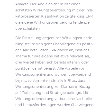
Analyse. Der Abgleich der selbst einge­
schätzten Wirkungs­ori­en­tie­rung mit der indi­
ka­tor­ba­sierten Klas­si­fi­ka­tion zeigte, dass EPR
die eigene Wirkungs­ori­en­tie­rung tenden­ziell
überschätzten.
Die Einstel­lung gegen­über Wirkungs­ori­en­tie­
rung stellte sich ganz über­wie­gend als positiv
dar. Alle betei­ligten EPR gaben an, dass das
Thema für ihre eigene Initia­tive rele­vant sei,
drei Viertel haben sich bereits intensiv oder
punk­tuell damit befasst. Alle Vorteile von
Wirkungs­ori­en­tie­rung wurden über­wie­gend
bejaht, so stimmten z.B. alle EPR zu, dass
Wirkungs­ori­en­tie­rung zur Klar­heit in Bezug
auf Ziel­set­zung und Stra­tegie beitrage. Mit
Wirkungs­ori­en­tie­rung verbun­dene Nach­teile
und Heraus­for­de­rungen wurden über­wie­gend