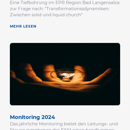
Eine Tief­boh­rung im EPR Region Bad Langen­salza
zur Frage nach: “Trans­for­ma­ti­ons­sdy­na­miken:
Zwischen solid und liquid church”
MEHR LESEN
Moni­to­ring 2024
Das jähr­liche Moni­to­ring bietet den Leitungs- und
Steue­rungs­ebenen der EKM einen hand­lungs­ori­