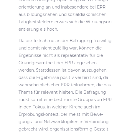
ori­en­tie­rung an und insbe­son­dere bei EPR
aus bildungs­nahen und sozi­al­dia­ko­ni­schen
Tätig­keits­fel­dern erwies sich die Wirkungs­ori­
en­tie­rung als hoch.
Da die Teil­nahme an der Befra­gung frei­willig
und damit nicht zufällig war, können die
Ergeb­nisse nicht als reprä­sen­tativ für die
Grund­ge­samt­heit der EPR ange­sehen
werden. Statt­dessen ist davon auszu­gehen,
dass die Ergeb­nisse positiv verzerrt sind, da
wahr­schein­lich eher EPR teil­nahmen, die das
Thema für rele­vant hielten. Die Befra­gung
rückt somit eine bestimmte Gruppe von EPR
in den Fokus, in welcher Kirche auch im
Erpro­bungs­kon­text, der meist mit Bewe­
gungs- und Netz­werk­lo­giken in Verbin­dung
gebracht wird, orga­ni­sa­ti­ons­förmig Gestalt