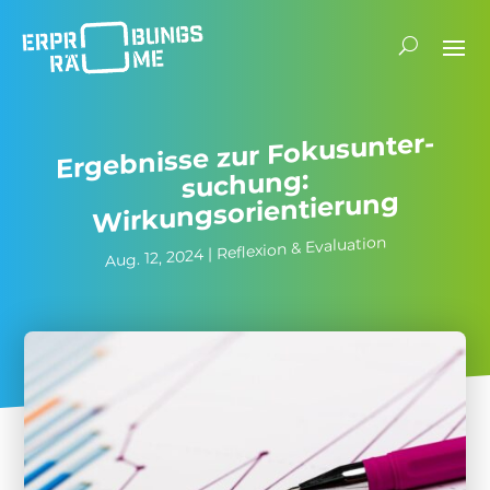
E
rgeb­nisse zur Fokus­un­ter­
su­chung:
Wirkungsorientierung
Reflexion & Evaluation
|
Aug. 12, 2024