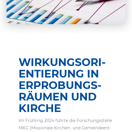
WIRKUNGS­ORI­
EN­TIE­RUNG IN
ERPRO­BUNGS­
RÄUMEN UND
KIRCHE
Im Früh­ling 2024 führte die Forschungs­stelle
MKG (Missio­nale Kirchen- und Gemein­de­ent­