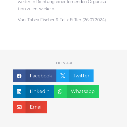
weiter in Rich­tung einer lernenden Orga­ni­sa­
tion zu entwickeln.
Von: Tabea Fischer & Felix Eiffler (26.07.2024)
Teilen auf
Facebook
Twitter


Linkedin
Whatsapp


Email
