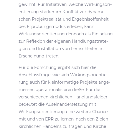
gewinnt. Für Initia­tiven, welche Wirkungs­ori­
en­tie­rung stärker im Konflikt zur dyna­mi­
schen Projekt­rea­lität und Ergeb­nis­of­fen­heit
des Erpro­bungs­modus erleben, kann
Wirkungs­ori­en­tie­rung dennoch als Einla­dung
zur Refle­xion der eigenen Hand­lungs­stra­te­
gien und Instal­la­tion von Lern­schleifen in
Erschei­nung treten.
Für die Forschung ergibt sich hier die
Anschluss­frage, wie sich Wirkungs­ori­en­tie­
rung auch für klein­for­ma­tige Projekte ange­
messen opera­tio­na­li­sieren ließe. Für die
verschie­denen kirch­li­chen Hand­lungs­felder
bedeutet die Ausein­an­der­set­zung mit
Wirkungs­ori­en­tie­rung eine weitere Chance,
mit und von EPR zu lernen, nach den Zielen
kirch­li­chen Handelns zu fragen und Kirche