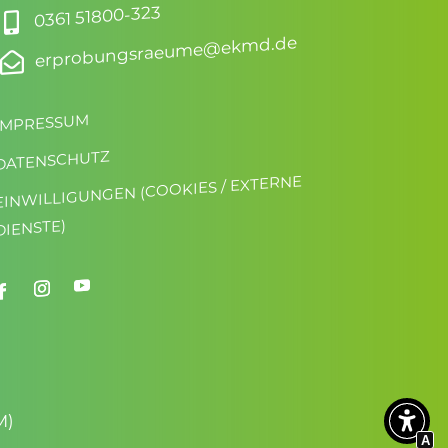
0361 51800-323

erprobungsraeume@ekmd.de

IMPRESSUM
DATENSCHUTZ
EINWILLIGUNGEN (COOKIES / EXTERNE
DIENSTE)
M)
A