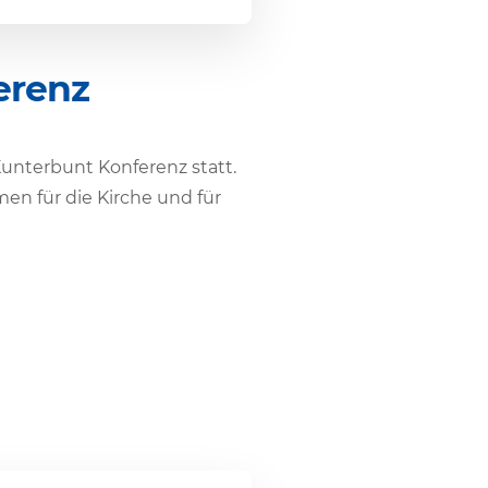
erenz
nter­bunt Konfe­renz statt.
umen für die Kirche und für