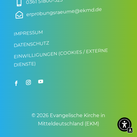
0361 51800-323

erprobungsraeume@ekmd.de

IMPRESSUM
DATENSCHUTZ
EINWILLIGUNGEN (COOKIES / EXTERNE
DIENSTE)
© 2026 Evangelische Kirche in
Mitteldeutschland (EKM)
A