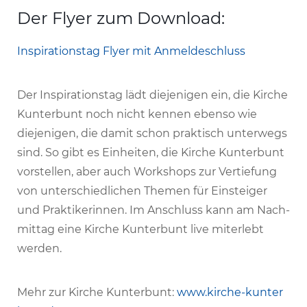
Der Flyer zum Download:
Inspi­ra­ti­onstag Flyer mit Anmeldeschluss
Der Inspi­ra­ti­onstag lädt dieje­nigen ein, die Kirche
Kunter­bunt noch nicht kennen ebenso wie
dieje­nigen, die damit schon prak­tisch unter­wegs
sind. So gibt es Einheiten, die Kirche Kunter­bunt
vorstellen, aber auch Work­shops zur Vertie­fung
von unter­schied­li­chen Themen für Einsteiger
und Prak­ti­ke­rinnen. Im Anschluss kann am Nach­
mittag eine Kirche Kunter­bunt live miter­lebt
werden.
Mehr zur Kirche Kunter­bunt:
www​.kirche​-kunter​