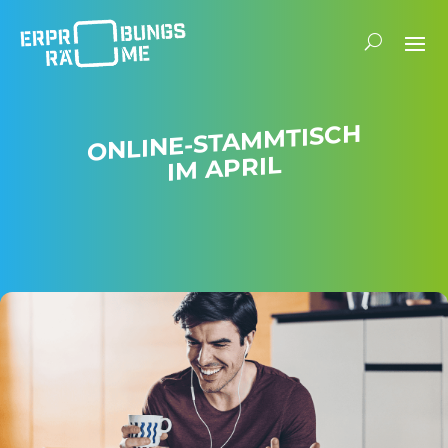
ONLINE-STAMM­TISCH
IM APRIL