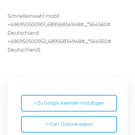
Schnell­ein­wahl mobil
+496950500951„68956834948#„„*564560#
Deutschland
+496950500952„68956834948#„„*564560#
Deutschland)
+ Zu Google Kalender hinzufügen
+ iCal / Outlook export