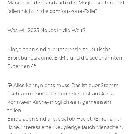
Marker auf der Land­karte der Möglich­keiten und
fallen nicht in die comfort-zone-Falle?
Was will 2025 Neues in die Welt?
Einge­laden sind alle: Inter­es­sierte, Kriti­sche,
Erpro­bungs­räume, EKMis und die soge­nannten
Externen 🙂
💬 Alles kann, nichts muss. Das ist euer Stamm­
tisch zum Connecten und die Lust am Alles-
könnte-in Kirche-möglich-sein gemeinsam
teilen.
Einge­laden sind alle, egal ob Haupt-/Ehren­amt­
liche, Inter­es­sierte, Neugie­rige (auch Menschen,