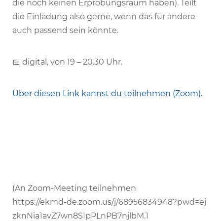
die noch keinen Erpro­bungs­raum haben). Teilt
die Einla­dung also gerne, wenn das für andere
auch passend sein könnte.
📅 digital, von 19 – 20.30 Uhr.
Über diesen Link kannst du teil­nehmen (Zoom).
(An Zoom-Meeting teilnehmen
https://​ekmd​-de​.zoom​.us/​j​/​6​8​9​5​6​8​3​4​9​4​8​?​p​w​d​=​e​j​
z​k​n​N​i​a​1​a​v​Z​7​w​n​8​S​I​p​P​L​n​P​B​7​n​j​l​b​M.1