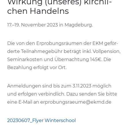
Wirkung (unseres) kirch­li­
chen Handelns
17.–19. November 2023 in Magdeburg.
Die von den Erpro­bungs­räumen der EKM geför­
derte Teil­nah­me­ge­bühr beträgt inkl. Voll­pen­sion,
Semi­nar­kosten und Über­nach­tung 145€. Die
Bezah­lung erfolgt vor Ort.
Anmel­dungen sind bis zum 3.11.2023 möglich
und erfolgen verbind­lich. Dazu senden Sie bitte
eine E‑Mail an erprobungsraeume@​ekmd.​de
20230607_​Flyer Winterschool