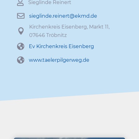

Sieg­linde Reinert

sieglinde.​reinert@​ekmd.​de
Kirchen­kreis Eisen­berg, Markt 11,

07646 Tröbnitz

Ev Kirchen­kreis Eisenberg

www​.taeler​pil​gerweg​.de