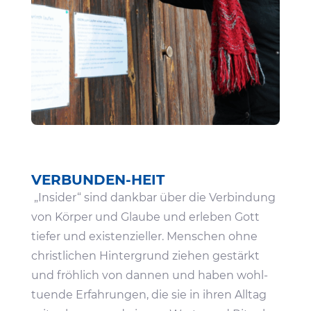
VERBUNDEN-HEIT
„Insider“ sind dankbar über die Verbin­dung
von Körper und Glaube und erleben Gott
tiefer und exis­ten­zi­eller. Menschen ohne
christ­li­chen Hinter­grund ziehen gestärkt
und fröh­lich von dannen und haben wohl­
tu­ende Erfah­rungen, die sie in ihren Alltag