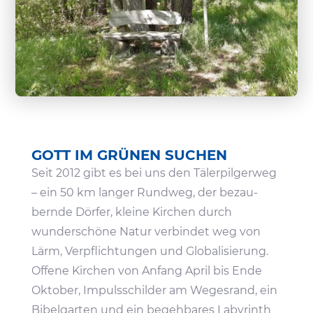
GOTT IM GRÜNEN SUCHEN
Seit 2012 gibt es bei uns den Täler­pil­gerweg
– ein 50 km langer Rundweg, der bezau­
bernde Dörfer, kleine Kirchen durch
wunder­schöne Natur verbindet weg von
Lärm, Verpflich­tungen und Globa­li­sie­rung.
Offene Kirchen von Anfang April bis Ende
Oktober, Impuls­schilder am Weges­rand, ein
Bibel­garten und ein begeh­bares Laby­rinth