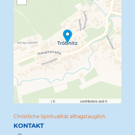
Travelers' Map wird geladen …
Wenn du dies siehst, nachdem
deine Seite vollständig geladen
wurde, fehlen leafletJS-Dateien.
Leaflet
| ©
OpenStreetMap
contributors and ©
CARTO
Christ­liche Spiri­tua­lität alltagstauglich
KONTAKT