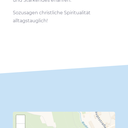
und Stär­kendes erfahren.
Sozu­sagen christ­liche Spiri­tua­lität
alltagstauglich!
+
−