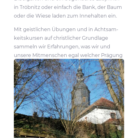
in Tröb­nitz oder einfach die Bank, der Baum
oder die Wiese laden zum Inne­halten ein.
Mit geist­li­chen Übungen und in Acht­sam­
keits­kursen auf christ­li­cher Grund­lage
sammeln wir Erfah­rungen, was wir und
unsere Mitmen­schen egal welcher Prägung
brau­chen und wie Gott sich ihnen öffnet.