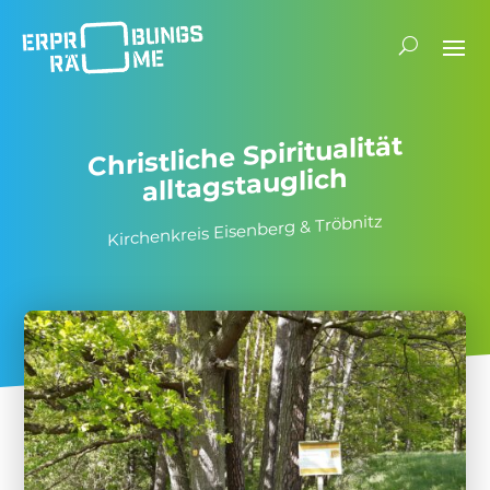
Christ­liche Spiri­tua­lität
alltagstauglich
Kirchen­kreis Eisen­berg & Tröbnitz