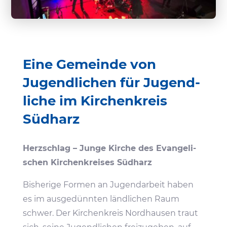
Eine Gemeinde von
Jugend­li­chen für Jugend­
liche im Kirchen­kreis
Südharz
Herz­schlag – Junge Kirche des Evan­ge­li­
schen Kirchen­kreises Südharz
Bishe­rige Formen an Jugend­ar­beit haben
es im ausge­dünnten länd­li­chen Raum
schwer. Der Kirchen­kreis Nord­hausen traut