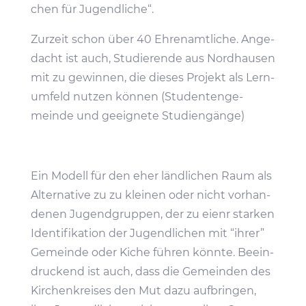
chen für Jugendliche“.
Zurzeit schon über 40 Ehren­amt­liche. Ange­
dacht ist auch, Studie­rende aus Nord­hausen
mit zu gewinnen, die dieses Projekt als Lern­
um­feld nutzen können (Studen­ten­ge­
meinde und geeig­nete Studiengänge)
Ein Modell für den eher länd­li­chen Raum als
Alter­na­tive zu zu kleinen oder nicht vorhan­
denen Jugend­gruppen, der zu eienr starken
Iden­ti­fi­ka­tion der Jugend­li­chen mit “ihrer”
Gemeinde oder Kiche führen könnte. Beein­
dru­ckend ist auch, dass die Gemeinden des
Kirchen­kreises den Mut dazu aufbringen,