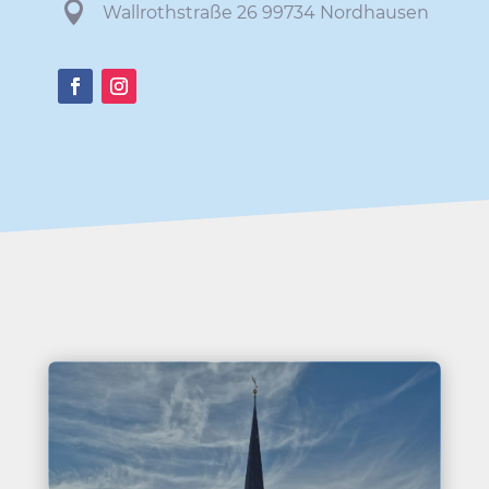

Wall­roth­straße 26 99734 Nordhausen