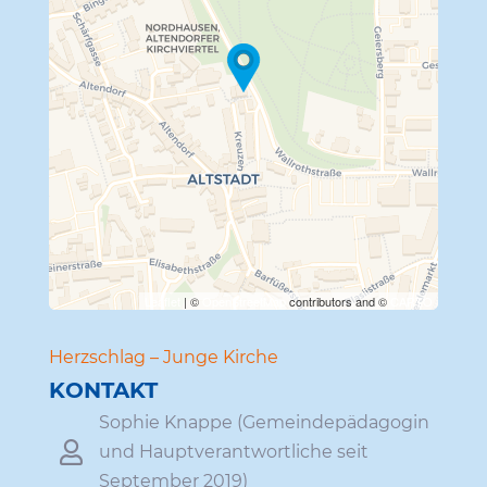
Travelers' Map wird geladen …
Wenn du dies siehst, nachdem
deine Seite vollständig geladen
wurde, fehlen leafletJS-Dateien.
Leaflet
| ©
OpenStreetMap
contributors and ©
CARTO
Herz­schlag – Junge Kirche
KONTAKT
Sophie Knappe (Gemein­de­päd­agogin

und Haupt­ver­ant­wort­liche seit
September 2019)