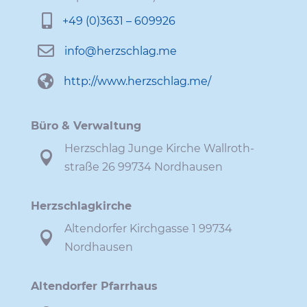

+49 (0)3631 – 609926

info@​herzschlag.​me

http://​www​.herz​schlag​.me/
Büro & Verwaltung
Herz­schlag Junge Kirche Wall­roth­

straße 26 99734 Nordhausen
Herz­schlag­kirche
Alten­dorfer Kirch­gasse 1 99734

Nordhausen
Alten­dorfer Pfarrhaus