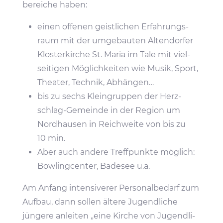
be­reiche haben:
einen offenen geist­li­chen Erfah­rungs­
raum mit der umge­bauten Alten­dorfer
Klos­ter­kirche St. Maria im Tale mit viel­
sei­tigen Möglich­keiten wie Musik, Sport,
Theater, Technik, Abhängen…
bis zu sechs Klein­gruppen der Herz­
schlag-Gemeinde in der Region um
Nord­hausen in Reich­weite von bis zu
10 min.
Aber auch andere Treff­punkte möglich:
Bowling­center, Badesee u.a.
Am Anfang inten­si­verer Perso­nal­be­darf zum
Aufbau, dann sollen ältere Jugend­liche
jüngere anleiten „eine Kirche von Jugend­li­