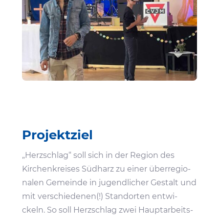
Projekt­ziel
„Herz­schlag“ soll sich in der Region des
Kirchen­kreises Südharz zu einer über­re­gio­
nalen Gemeinde in jugend­li­cher Gestalt und
mit verschie­denen(!) Stand­orten entwi­
ckeln. So soll Herz­schlag zwei Haupt­ar­beits­