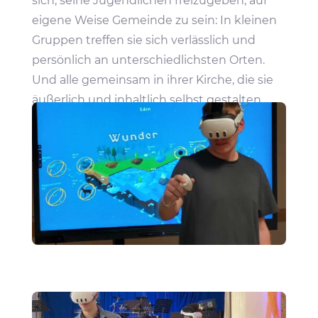
sich, seine Jugend­li­chen frei­zu­geben, auf
eigene Weise Gemeinde zu sein: In kleinen
Gruppen treffen sie sich verläss­lich und
persön­lich an unter­schied­lichsten Orten.
Und alle gemeinsam in ihrer Kirche, die sie
äußer­lich und inhalt­lich selbst gestalten
und füllen – mit Herz