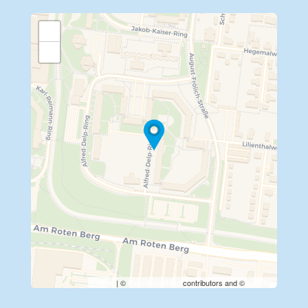
+
−
Travelers' Map wird geladen …
Wenn du dies siehst, nachdem
deine Seite vollständig geladen
wurde, fehlen leafletJS-Dateien.
Leaflet
| ©
OpenStreetMap
contributors and ©
CARTO