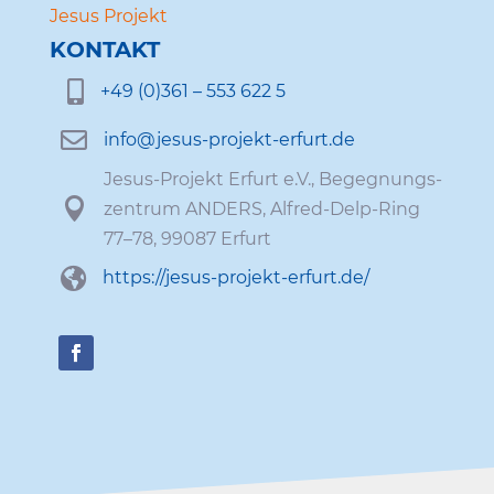
Jesus Projekt
KONTAKT

+49 (0)361 – 553 622 5

info@​jesus-​projekt-​erfurt.​de
Jesus-Projekt Erfurt e.V., Begeg­nungs­

zen­trum ANDERS, Alfred-Delp-Ring
77–78, 99087 Erfurt

https://​jesus​-projekt​-erfurt​.de/