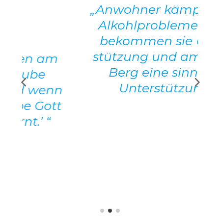
„Anwohner kämpfen mit
Alkohl­pro­blemen. Hier
bekommen sie Unter­
stüt­zung und am Roten
m
Berg eine sinn­volle
Unterstützung.“
n
t