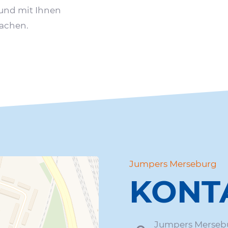
 und mit Ihnen
achen.
Jumpers Merse­burg
KONT
Jumpers Merse­bu