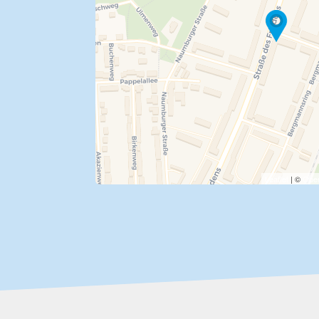
Travelers' Map wird gela
Wenn du dies siehst, nachdem d
vollständig geladen wurde, fehlen
Dateien.
Leaflet
| ©
Ope