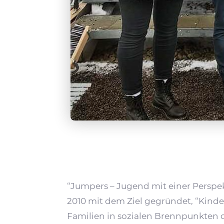
“Jumpers – Jugend mit einer Persp
2010 mit dem Ziel gegründet, “Kinde
Fami­lien in sozialen Brenn­punkten 