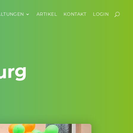
AL­TUNGEN
AN­STAL­TUNGEN
ARTIKEL
ARTIKEL
KONTAKT
KONTAKT
LOGIN
LOGIN
COMMU­NITY
urg