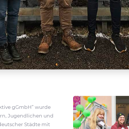
ek­tive gGmbH” wurde
rn, Jugend­li­chen und
deut­scher Städte mit