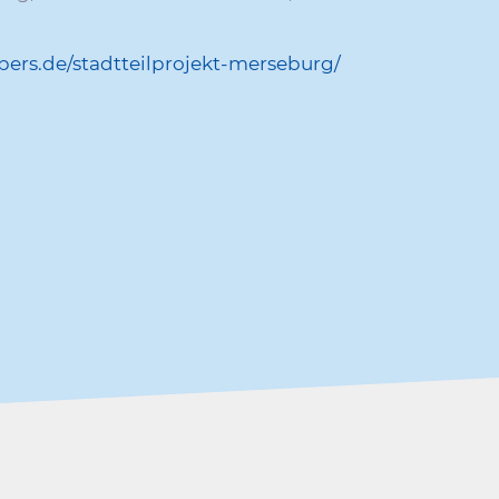
/​s​t​a​d​t​t​e​i​l​p​r​o​j​e​k​t​-​m​e​r​s​e​b​u​rg/