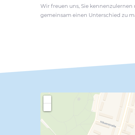
Wir freuen uns, Sie kennen­zu­lernen
gemeinsam einen Unter­schied zu m
+
−