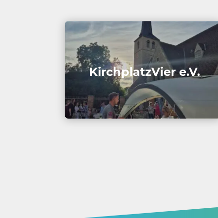
Kirch­platz­Vier e.V.