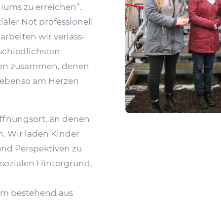
­liums zu erreichen”.
ler Not profes­sio­nell
rbeiten wir verläss­
­schied­lichsten
en zusammen, denen
n ebenso am Herzen
ff­nungsort, an denen
en. Wir laden Kinder
 und Perspek­tiven zu
sozialen Hinter­grund,
mm bestehend aus