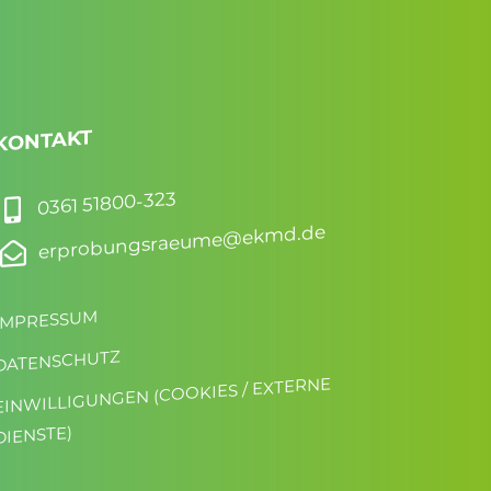
KONTAKT
0361 51800-323

erprobungsraeume@ekmd.de

IMPRESSUM
DATENSCHUTZ
EINWILLIGUNGEN (COOKIES / EXTERNE
DIENSTE)