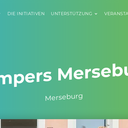
SIND
DIE INITIA­TIVEN
DIE INITIA­TIVEN
UNTER­STÜT­ZUNG
UNTER­STÜT­ZUNG
VERAN­ST
VER
mpers Merse­b
Merse­burg