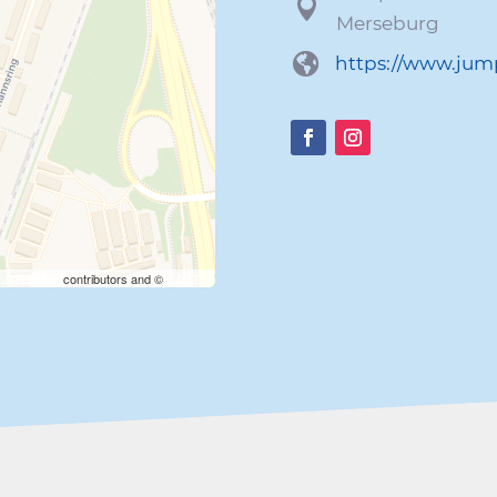

Merseburg
den …
eine Seite

https://​www​.jumpers​.de
 leafletJS-
nStreetMap
contributors and ©
CARTO