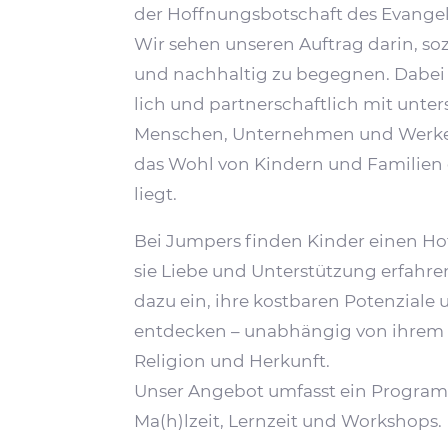
der Hoff­nungs­bot­schaft des Evan­ge
Wir sehen unseren Auftrag darin, sozia
und nach­haltig zu begegnen. Dabei a
lich und part­ner­schaft­lich mit unter
Menschen, Unter­nehmen und Werk
das Wohl von Kindern und Fami­lie
liegt.
Bei Jumpers finden Kinder einen Ho
sie Liebe und Unter­stüt­zung erfahr
dazu ein, ihre kost­baren Poten­ziale
entde­cken – unab­hängig von ihrem 
Reli­gion und Herkunft.
Unser Angebot umfasst ein Progra
Ma(h)lzeit, Lern­zeit und Workshops.