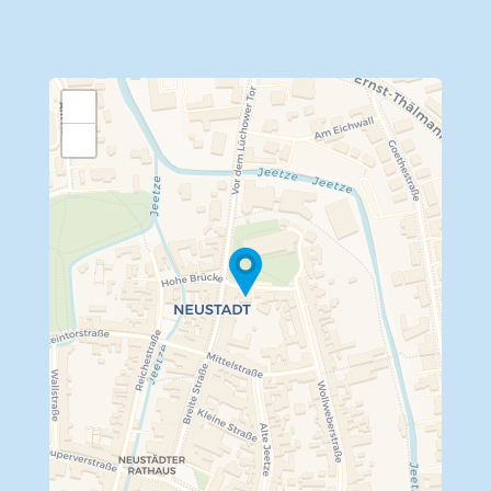
+
−
Travelers' Map wird geladen …
Wenn du dies siehst, nachdem
deine Seite vollständig geladen
wurde, fehlen leafletJS-Dateien.