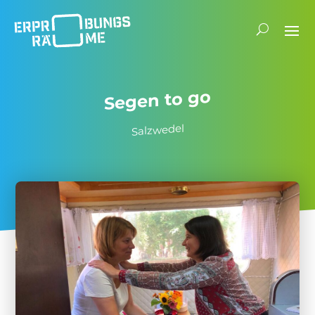
Segen to go
Salz­wedel