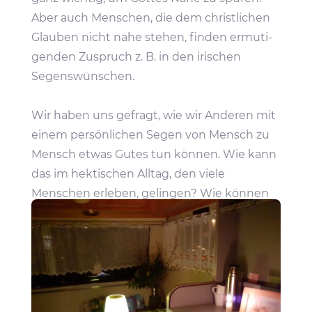
Aber auch Menschen, die dem christ­li­chen
Glauben nicht nahe stehen, finden ermu­ti­
genden Zuspruch z. B. in den irischen
Segenswünschen.
Wir haben uns gefragt, wie wir Anderen mit
einem persön­li­chen Segen von Mensch zu
Mensch etwas Gutes tun können. Wie kann
das im hekti­schen Alltag, den viele
Menschen erleben, gelingen? Wie können
wir die Menschen unkom­pli­ziert erreichen?