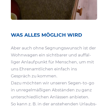
WAS ALLES MÖGLICH WIRD
Aber auch ohne Segnungs­wunsch ist der
Wohn­wagen ein sicht­barer und auffäl­
liger Anlauf­punkt für Menschen, um mit
uns Ehren­amt­li­chen einfach ins
Gespräch zu kommen.
Dazu möchten wir unseren Segen-to-go
in unre­gel­mä­ßigen Abständen zu ganz
unter­schied­li­chen Anlässen anbieten.
So kann z. B. in der anste­henden Urlaubs­