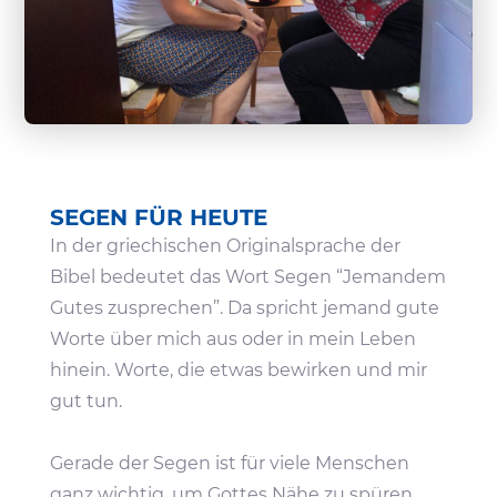
SEGEN FÜR HEUTE
In der grie­chi­schen Origi­nal­sprache der
Bibel bedeutet das Wort Segen “Jemandem
Gutes zuspre­chen”. Da spricht jemand gute
Worte über mich aus oder in mein Leben
hinein. Worte, die etwas bewirken und mir
gut tun.
Gerade der Segen ist für viele Menschen
ganz wichtig, um Gottes Nähe zu spüren.