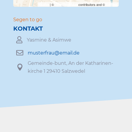
Leaflet
| ©
OpenStreetMap
contributors and ©
CARTO
Segen to go
KONTAKT

Yasmine & Asimwe

musterfrau@​email.​de
Gemeinde-bunt, An der Katha­ri­nen­

kirche 1 29410 Salzwedel