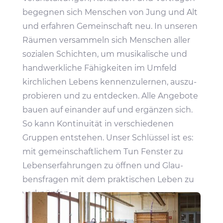
begegnen sich Menschen von Jung und Alt
und erfahren Gemein­schaft neu. In unseren
Räumen versam­meln sich Menschen aller
sozialen Schichten, um musi­ka­li­sche und
hand­werk­liche Fähig­keiten im Umfeld
kirch­li­chen Lebens kennen­zu­lernen, auszu­
pro­bieren und zu entde­cken. Alle Ange­bote
bauen auf einander auf und ergänzen sich.
So kann Konti­nuität in verschie­denen
Gruppen entstehen. Unser Schlüssel ist es:
mit gemein­schaft­li­chem Tun Fenster zu
Lebens­er­fah­rungen zu öffnen und Glau­
bens­fragen mit dem prak­ti­schen Leben zu
verknüpfen.