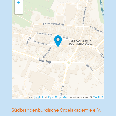
+
−
Travelers' Map wird geladen …
Wenn du dies siehst, nachdem
deine Seite vollständig geladen
wurde, fehlen leafletJS-Dateien.
Leaflet
| ©
OpenStreetMap
contributors and ©
CARTO
Südbran­den­bur­gi­sche Orgel­aka­demie e. V.