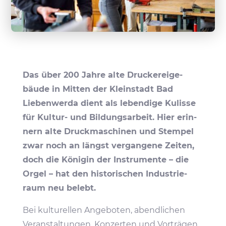
Das über 200 Jahre alte Druckerei­ge­
bäude in Mitten der Klein­stadt Bad
Lieben­werda dient als leben­dige Kulisse
für Kultur- und Bildungs­ar­beit. Hier erin­
nern alte Druck­ma­schinen und Stempel
zwar noch an längst vergan­gene Zeiten,
doch die Königin der Instru­mente – die
Orgel – hat den histo­ri­schen Indus­trie­
raum neu belebt.
Bei kultu­rellen Ange­boten, abend­li­chen
Veran­stal­tungen, Konzerten und Vorträgen