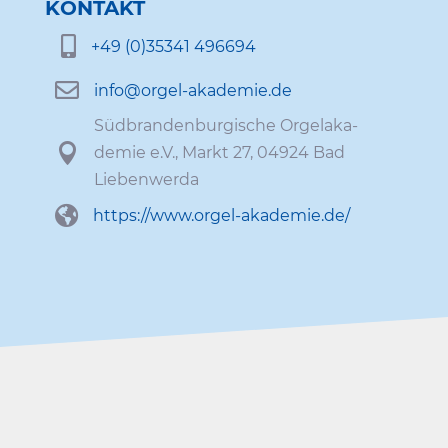
KONTAKT

+49 (0)35341 496694

info@​orgel-​akademie.​de
Südbran­den­bur­gi­sche Orgel­aka­

demie e.V., Markt 27, 04924 Bad
Liebenwerda

https://​www​.orgel​-akademie​.de/