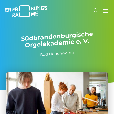
Südbran­den­bur­gi­sche
Orgel­aka­demie e. V.
Bad Lieben­werda