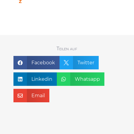
Z
Teilen auf
Facebook
Twitter


Linkedin
Whatsapp


Email
