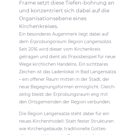
Frame setzt diese Tiefen-bohrung an
und konzen­triert sich dabei auf die
Orga­ni­sa­ti­ons­ebene eines
Kirchenkreises.
Ein beson­deres Augen­merk liegt dabei auf
dem
Erpro­bungs­raum Region Langen­salza
.
Seit 2016 wird dieser vom Kirchen­kreis
getragen und dient als Praxis­bei­spiel für neue
Wege kirch­li­chen Handelns. Ein sicht­bares
Zeichen ist das Laden­lokal in Bad Langen­salza
– ein offener Raum mitten in der Stadt, der
neue Begeg­nungs­formen ermög­licht. Gleich­
zeitig bleibt der Erpro­bungs­raum eng mit
den Orts­ge­meinden der Region verbunden.
Die Region Langen­salza steht dabei für ein
neues Kirchen­mo­dell: Statt fester Struk­turen
wie Kirchen­ge­bäude, tradi­tio­nelle Gottes­