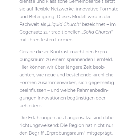
dienste und klas­si­sche Gemein­de­ar­beit setzt
sie auf flexible Netz­werke, inno­va­tive Formate
und Betei­li­gung. Dieses Modell wird in der
Fach­welt als
„Liquid Church“
bezeichnet – im
Gegen­satz zur tradi­tio­nellen
„Solid Church“
mit ihren festen Formen.
Gerade dieser Kontrast macht den Erpro­
bungs­raum zu einem span­nenden Lern­feld.
Hier können wir über längere Zeit beob­
achten, wie neue und bestehende kirch­liche
Formen zusam­men­wirken, sich gegen­seitig
beein­flussen – und welche Rahmen­be­din­
gungen Inno­va­tionen begüns­tigen oder
behindern.
Die Erfah­rungen aus Langen­salza sind dabei
rich­tungs­wei­send: Die Region hat nicht nur
den Begriff „Erpro­bungs­raum“ mitge­prägt,