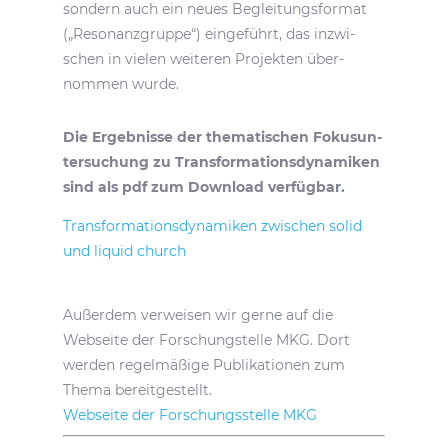
sondern auch ein neues Beglei­tungs­format
(„Reso­nanz­gruppe“) einge­führt, das inzwi­
schen in vielen weiteren Projekten über­
nommen wurde.
Die Ergeb­nisse der thema­ti­schen Fokus­un­
ter­su­chung zu Trans­for­ma­ti­ons­dy­na­miken
sind als pdf zum Down­load verfügbar.
Trans­for­ma­ti­ons­dy­na­miken zwischen solid
und liquid church
Außerdem verweisen wir gerne auf die
Webseite der Forschung­s­telle MKG. Dort
werden regel­mä­ßige Publi­ka­tionen zum
Thema bereit­ge­stellt.
Webseite der Forschungs­stelle MKG