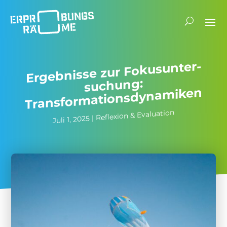
E
rgeb­nisse zur Fokus­un­ter­
su­chung:
Transformationsdynamiken
Reflexion & Evaluation
|
Juli 1, 2025