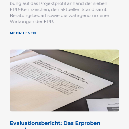
bung auf das Projekt­profil anhand der sieben
EPR-Kenn­zei­chen, den aktu­ellen Stand samt
Bera­tungs­be­darf sowie die wahr­ge­nom­menen
Wirkungen der EPR.
MEHR LESEN
Evalua­ti­ons­be­richt: Das Erproben