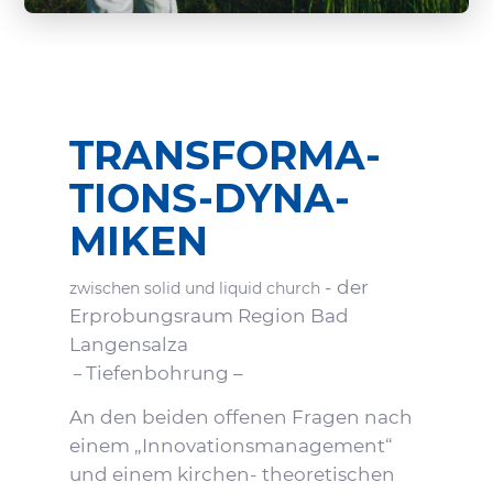
TRANS­FOR­MA­
TIONS-DYNA­
MIKEN
- der
zwischen solid und liquid church
Erpro­bungs­raum Region Bad
Langensalza
Tiefen­boh­rung –
–
An den beiden offenen Fragen nach
einem „Inno­va­ti­ons­ma­nage­ment“
und einem kirchen- theo­re­ti­schen