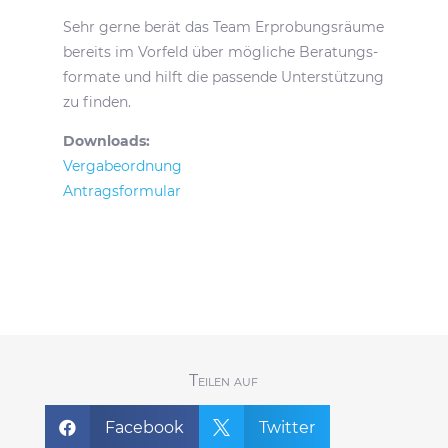
Sehr gerne berät das Team Erpro­bungs­räume
bereits im Vorfeld über mögliche Bera­tungs­
for­mate und hilft die passende Unter­stüt­zung
zu finden.
Down­loads:
Verga­be­ord­nung
Antrags­for­mular
Teilen auf
Facebook
Twitter

