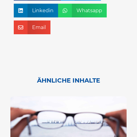
Linkedin
Whatsapp


Email

ÄHNLICHE INHALTE