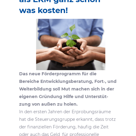
was kosten!
Das neue Förder­pro­gramm für die
Bereiche Entwick­lungs­be­ra­tung, Fort‑, und
Weiter­bil­dung soll Mut machen sich in der
eigenen Grün­dung Hilfe und Unter­stüt­
zung von außen zu holen.
In den ersten Jahren der Erpro­bungs­räume
hat die Steue­rungs­gruppe erkannt, dass trotz
der finan­zi­ellen Förde­rung, häufig die Zeit
oder auch das Geld für profes­sio­nelle