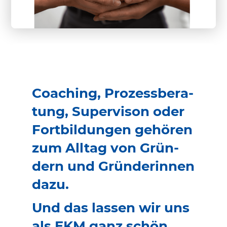
Coaching, Prozess­be­ra­
tung, Super­vison oder
Fort­bil­dungen gehören
zum Alltag von Grün­
dern und Grün­de­rinnen
dazu.
Und das lassen wir uns
als EKM ganz schön