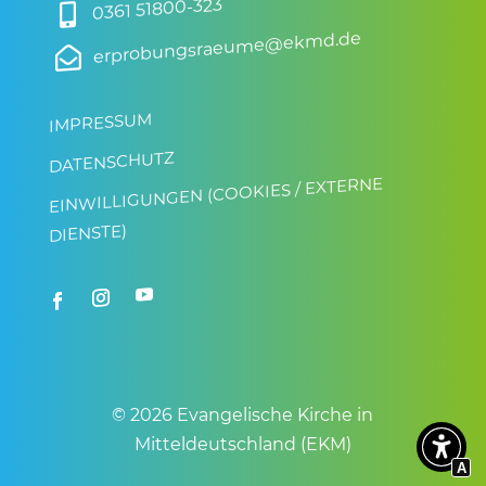
0361 51800-323

erprobungsraeume@ekmd.de

IMPRESSUM
DATENSCHUTZ
EINWILLIGUNGEN (COOKIES / EXTERNE
DIENSTE)
© 2026 Evangelische Kirche in
Mitteldeutschland (EKM)
A