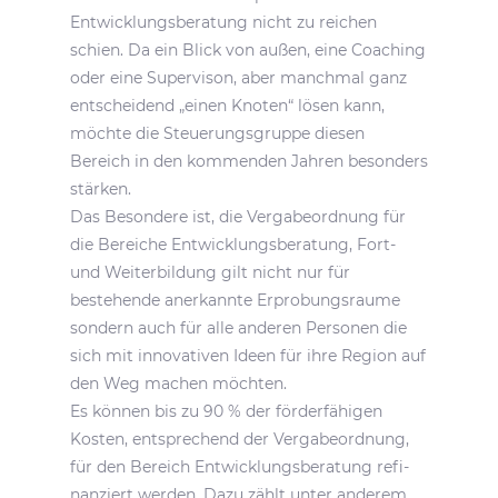
Entwick­lungs­be­ra­tung nicht zu reichen
schien. Da ein Blick von außen, eine Coaching
oder eine Super­vison, aber manchmal ganz
entschei­dend „einen Knoten“ lösen kann,
möchte die Steue­rungs­gruppe diesen
Bereich in den kommenden Jahren beson­ders
stärken.
Das Beson­dere ist, die Verga­be­ord­nung für
die Bereiche Entwick­lungs­be­ra­tung, Fort-
und Weiter­bil­dung gilt nicht nur für
bestehende aner­kannte Erpro­bungs­raume
sondern auch für alle anderen Personen die
sich mit inno­va­tiven Ideen für ihre Region auf
den Weg machen möchten.
Es können bis zu 90 % der förder­fä­higen
Kosten, entspre­chend der Verga­be­ord­nung,
für den Bereich Entwick­lungs­be­ra­tung refi­
nan­ziert werden. Dazu zählt unter anderem