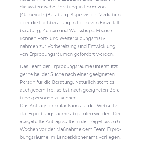
die syste­mi­sche Bera­tung in Form von
(Gemeinde-)Beratung, Super­vi­sion, Media­tion
oder die Fach­be­ra­tung in Form von Einzel­fall­
be­ra­tung, Kursen und Work­shops. Ebenso
können Fort- und Weiter­bil­dungs­maß­
nahmen zur Vorbe­rei­tung und Entwick­lung
von Erpro­bungs­räumen geför­dert werden.
Das Team der Erpro­bungs­räume unter­stützt
gerne bei der Suche nach einer geeig­neten
Person für die Bera­tung. Natür­lich steht es
auch jedem frei, selbst nach geeig­neten Bera­
tungs­per­sonen zu suchen.
Das Antrags­for­mular kann auf der Webseite
der Erpro­bungs­räume abge­rufen werden. Der
ausge­füllte Antrag sollte in der Regel bis zu 6
Wochen vor der Maßnahme dem Team Erpro­
bungs­räume im Landes­kir­chenamt vorliegen.